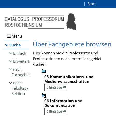
Browsen
Start
Login
direkt zum Inhalt
Menü
Über Fachgebiete browsen
Suche
Hier können Sie die Professoren und
Einfach
Professorinnen nach Ihrem Fachgebiet
Erweitert
suchen.
nach
Fachgebiet
05 Kommunikations- und
Medienwissenschaften
nach
2 Einträge
Fakultät /
Sektion
06 Information und
Dokumentation
2 Einträge