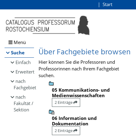
Browsen
Start
Login
direkt zum Inhalt
Menü
Über Fachgebiete browsen
Suche
Hier können Sie die Professoren und
Einfach
Professorinnen nach Ihrem Fachgebiet
Erweitert
suchen.
nach
Fachgebiet
05 Kommunikations- und
Medienwissenschaften
nach
2 Einträge
Fakultät /
Sektion
06 Information und
Dokumentation
2 Einträge