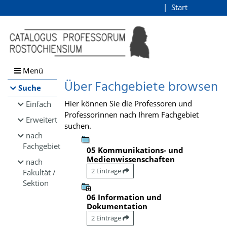
Browsen
Start
Login
direkt zum Inhalt
Menü
Über Fachgebiete browsen
Suche
Hier können Sie die Professoren und
Einfach
Professorinnen nach Ihrem Fachgebiet
Erweitert
suchen.
nach
Fachgebiet
05 Kommunikations- und
Medienwissenschaften
nach
2 Einträge
Fakultät /
Sektion
06 Information und
Dokumentation
2 Einträge