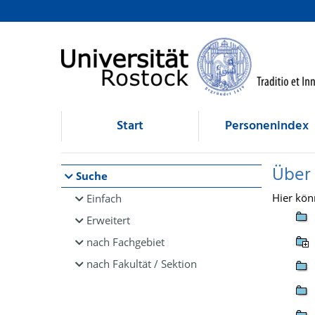
Browsen
direkt zum Inhalt
Start
Personenindex
Über
Suche
Hier kön
Einfach
Erweitert
nach Fachgebiet
nach Fakultät / Sektion