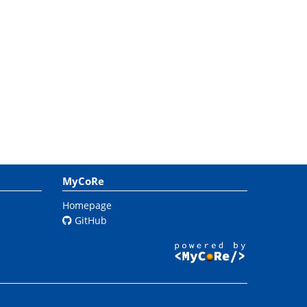
MyCoRe
Homepage
GitHub