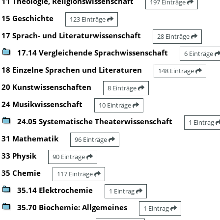
11 Theologie, Religionswissenschaft
197 Einträge
15 Geschichte
123 Einträge
17 Sprach- und Literaturwissenschaft
28 Einträge
17.14 Vergleichende Sprachwissenschaft
6 Einträge
18 Einzelne Sprachen und Literaturen
148 Einträge
20 Kunstwissenschaften
8 Einträge
24 Musikwissenschaft
10 Einträge
24.05 Systematische Theaterwissenschaft
1 Eintrag
31 Mathematik
96 Einträge
33 Physik
90 Einträge
35 Chemie
117 Einträge
35.14 Elektrochemie
1 Eintrag
35.70 Biochemie: Allgemeines
1 Eintrag