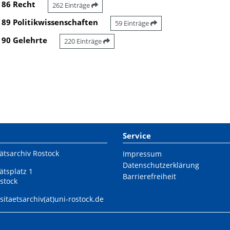
86 Recht
262 Einträge
89 Politikwissenschaften
59 Einträge
90 Gelehrte
220 Einträge
Service
ätsarchiv Rostock
Impressum
Datenschutzerklärung
ätsplatz 1
Barrierefreiheit
stock
sitaetsarchiv(at)uni-rostock.de