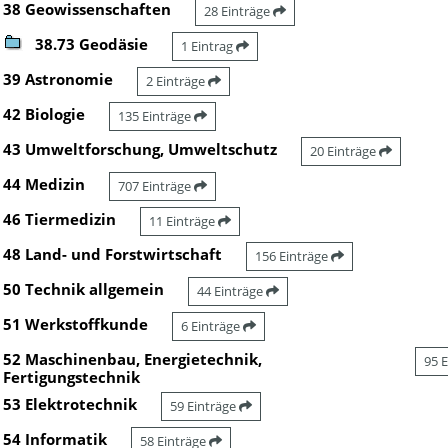
38 Geowissenschaften
28 Einträge
38.73 Geodäsie
1 Eintrag
39 Astronomie
2 Einträge
42 Biologie
135 Einträge
43 Umweltforschung, Umweltschutz
20 Einträge
44 Medizin
707 Einträge
46 Tiermedizin
11 Einträge
48 Land- und Forstwirtschaft
156 Einträge
50 Technik allgemein
44 Einträge
51 Werkstoffkunde
6 Einträge
52 Maschinenbau, Energietechnik,
95 
Fertigungstechnik
53 Elektrotechnik
59 Einträge
54 Informatik
58 Einträge