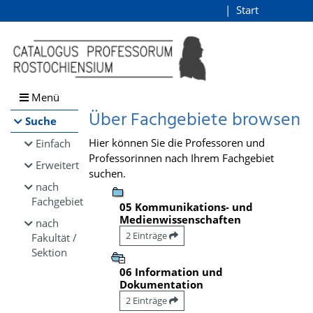
Browsen
Start
Login
direkt zum Inhalt
Menü
Über Fachgebiete browsen
Suche
Hier können Sie die Professoren und
Einfach
Professorinnen nach Ihrem Fachgebiet
Erweitert
suchen.
nach
Fachgebiet
05 Kommunikations- und
Medienwissenschaften
nach
2 Einträge
Fakultät /
Sektion
06 Information und
Dokumentation
2 Einträge