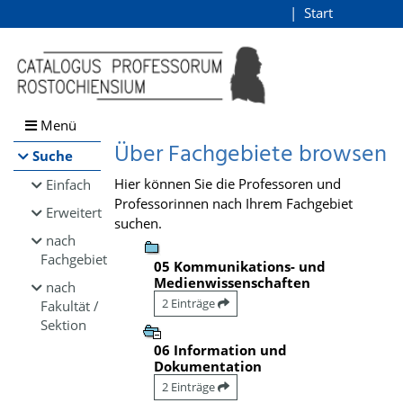
Browsen
Start
Login
direkt zum Inhalt
Menü
Über Fachgebiete browsen
Suche
Hier können Sie die Professoren und
Einfach
Professorinnen nach Ihrem Fachgebiet
Erweitert
suchen.
nach
Fachgebiet
05 Kommunikations- und
Medienwissenschaften
nach
2 Einträge
Fakultät /
Sektion
06 Information und
Dokumentation
2 Einträge