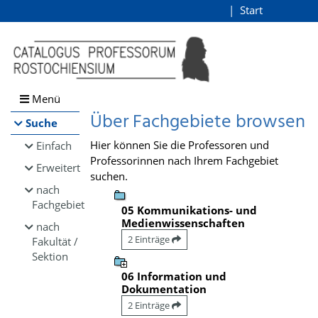
Browsen
Start
Login
direkt zum Inhalt
Menü
Über Fachgebiete browsen
Suche
Hier können Sie die Professoren und
Einfach
Professorinnen nach Ihrem Fachgebiet
Erweitert
suchen.
nach
Fachgebiet
05 Kommunikations- und
Medienwissenschaften
nach
2 Einträge
Fakultät /
Sektion
06 Information und
Dokumentation
2 Einträge