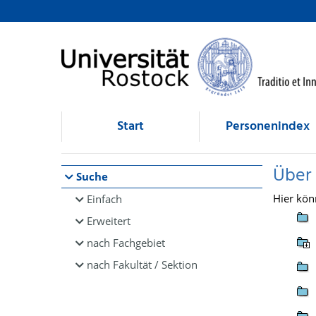
Browsen
direkt zum Inhalt
Start
Personenindex
Über
Suche
Hier kön
Einfach
Erweitert
nach Fachgebiet
nach Fakultät / Sektion