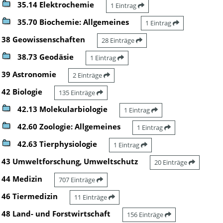
35.14 Elektrochemie
1 Eintrag
35.70 Biochemie: Allgemeines
1 Eintrag
38 Geowissenschaften
28 Einträge
38.73 Geodäsie
1 Eintrag
39 Astronomie
2 Einträge
42 Biologie
135 Einträge
42.13 Molekularbiologie
1 Eintrag
42.60 Zoologie: Allgemeines
1 Eintrag
42.63 Tierphysiologie
1 Eintrag
43 Umweltforschung, Umweltschutz
20 Einträge
44 Medizin
707 Einträge
46 Tiermedizin
11 Einträge
48 Land- und Forstwirtschaft
156 Einträge