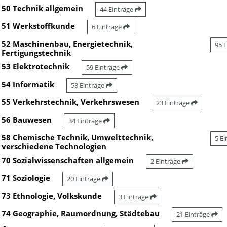
50 Technik allgemein
44 Einträge
51 Werkstoffkunde
6 Einträge
52 Maschinenbau, Energietechnik,
95 
Fertigungstechnik
53 Elektrotechnik
59 Einträge
54 Informatik
58 Einträge
55 Verkehrstechnik, Verkehrswesen
23 Einträge
56 Bauwesen
34 Einträge
58 Chemische Technik, Umwelttechnik,
5 E
verschiedene Technologien
70 Sozialwissenschaften allgemein
2 Einträge
71 Soziologie
20 Einträge
73 Ethnologie, Volkskunde
3 Einträge
74 Geographie, Raumordnung, Städtebau
21 Einträge