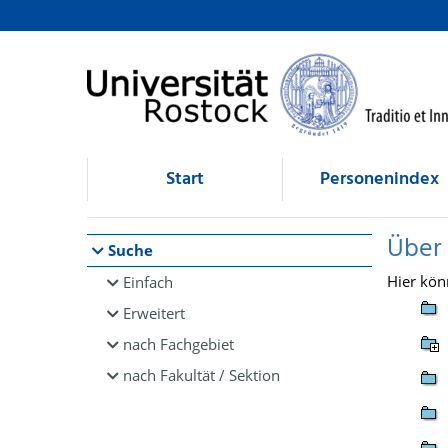
Browsen
direkt zum Inhalt
Start
Personenindex
Über
Suche
Hier kön
Einfach
Erweitert
nach Fachgebiet
nach Fakultät / Sektion