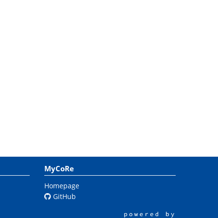
MyCoRe
Homepage
GitHub