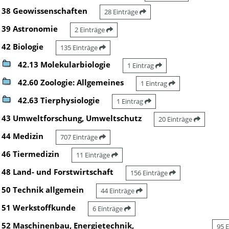
38 Geowissenschaften
28 Einträge
39 Astronomie
2 Einträge
42 Biologie
135 Einträge
42.13 Molekularbiologie
1 Eintrag
42.60 Zoologie: Allgemeines
1 Eintrag
42.63 Tierphysiologie
1 Eintrag
43 Umweltforschung, Umweltschutz
20 Einträge
44 Medizin
707 Einträge
46 Tiermedizin
11 Einträge
48 Land- und Forstwirtschaft
156 Einträge
50 Technik allgemein
44 Einträge
51 Werkstoffkunde
6 Einträge
52 Maschinenbau, Energietechnik,
95 