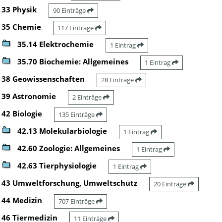
33 Physik
90 Einträge
35 Chemie
117 Einträge
35.14 Elektrochemie
1 Eintrag
35.70 Biochemie: Allgemeines
1 Eintrag
38 Geowissenschaften
28 Einträge
39 Astronomie
2 Einträge
42 Biologie
135 Einträge
42.13 Molekularbiologie
1 Eintrag
42.60 Zoologie: Allgemeines
1 Eintrag
42.63 Tierphysiologie
1 Eintrag
43 Umweltforschung, Umweltschutz
20 Einträge
44 Medizin
707 Einträge
46 Tiermedizin
11 Einträge