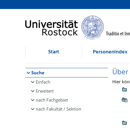
Browsen
direkt zum Inhalt
Start
Personenindex
Über
Suche
Hier kön
Einfach
Erweitert
nach Fachgebiet
nach Fakultät / Sektion