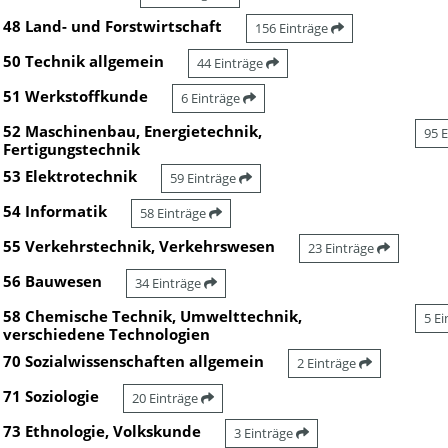
48 Land- und Forstwirtschaft
156 Einträge
50 Technik allgemein
44 Einträge
51 Werkstoffkunde
6 Einträge
52 Maschinenbau, Energietechnik,
95 
Fertigungstechnik
53 Elektrotechnik
59 Einträge
54 Informatik
58 Einträge
55 Verkehrstechnik, Verkehrswesen
23 Einträge
56 Bauwesen
34 Einträge
58 Chemische Technik, Umwelttechnik,
5 E
verschiedene Technologien
70 Sozialwissenschaften allgemein
2 Einträge
71 Soziologie
20 Einträge
73 Ethnologie, Volkskunde
3 Einträge