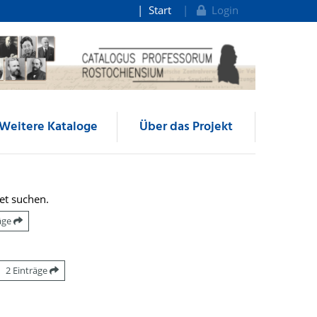
Start
Login
Weitere Kataloge
Über das Projekt
et suchen.
räge
2 Einträge