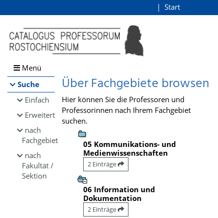
Browsen
Start
Login
direkt zum Inhalt
Menü
Über Fachgebiete browsen
Suche
Hier können Sie die Professoren und
Einfach
Professorinnen nach Ihrem Fachgebiet
Erweitert
suchen.
nach
Fachgebiet
05 Kommunikations- und
Medienwissenschaften
nach
2 Einträge
Fakultät /
Sektion
06 Information und
Dokumentation
2 Einträge