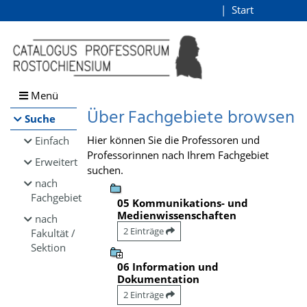
Browsen
Start
Login
direkt zum Inhalt
Menü
Über Fachgebiete browsen
Suche
Hier können Sie die Professoren und
Einfach
Professorinnen nach Ihrem Fachgebiet
Erweitert
suchen.
nach
Fachgebiet
05 Kommunikations- und
Medienwissenschaften
nach
2 Einträge
Fakultät /
Sektion
06 Information und
Dokumentation
2 Einträge