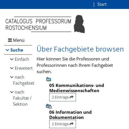
Browsen
Start
Login
direkt zum Inhalt
Menü
Über Fachgebiete browsen
Suche
Hier können Sie die Professoren und
Einfach
Professorinnen nach Ihrem Fachgebiet
Erweitert
suchen.
nach
Fachgebiet
05 Kommunikations- und
Medienwissenschaften
nach
2 Einträge
Fakultät /
Sektion
06 Information und
Dokumentation
2 Einträge