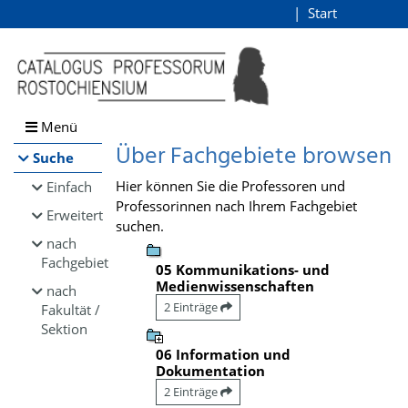
Browsen
Start
Login
direkt zum Inhalt
Menü
Über Fachgebiete browsen
Suche
Hier können Sie die Professoren und
Einfach
Professorinnen nach Ihrem Fachgebiet
Erweitert
suchen.
nach
Fachgebiet
05 Kommunikations- und
Medienwissenschaften
nach
2 Einträge
Fakultät /
Sektion
06 Information und
Dokumentation
2 Einträge