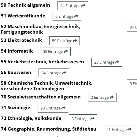
50 Technik allgemein
44 Einträge
51 Werkstoffkunde
6 Einträge
52 Maschinenbau, Energietechnik,
95 
Fertigungstechnik
53 Elektrotechnik
59 Einträge
54 Informatik
58 Einträge
55 Verkehrstechnik, Verkehrswesen
23 Einträge
56 Bauwesen
34 Einträge
58 Chemische Technik, Umwelttechnik,
5 E
verschiedene Technologien
70 Sozialwissenschaften allgemein
2 Einträge
71 Soziologie
20 Einträge
73 Ethnologie, Volkskunde
3 Einträge
74 Geographie, Raumordnung, Städtebau
21 Einträge