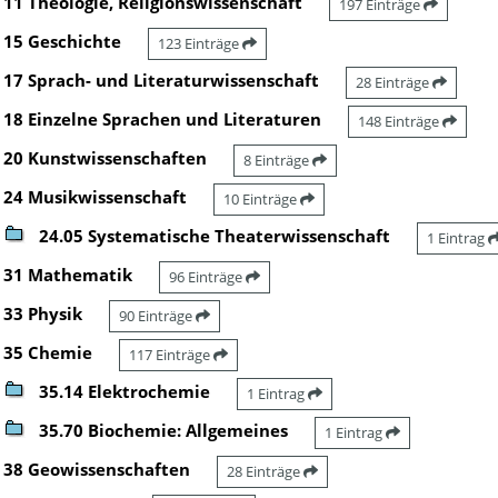
11 Theologie, Religionswissenschaft
197 Einträge
15 Geschichte
123 Einträge
17 Sprach- und Literaturwissenschaft
28 Einträge
18 Einzelne Sprachen und Literaturen
148 Einträge
20 Kunstwissenschaften
8 Einträge
24 Musikwissenschaft
10 Einträge
24.05 Systematische Theaterwissenschaft
1 Eintrag
31 Mathematik
96 Einträge
33 Physik
90 Einträge
35 Chemie
117 Einträge
35.14 Elektrochemie
1 Eintrag
35.70 Biochemie: Allgemeines
1 Eintrag
38 Geowissenschaften
28 Einträge