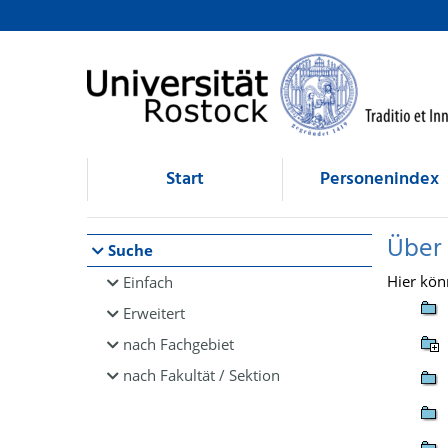
Browsen
direkt zum Inhalt
Start
Personenindex
Über
Suche
Hier kön
Einfach
Erweitert
nach Fachgebiet
nach Fakultät / Sektion