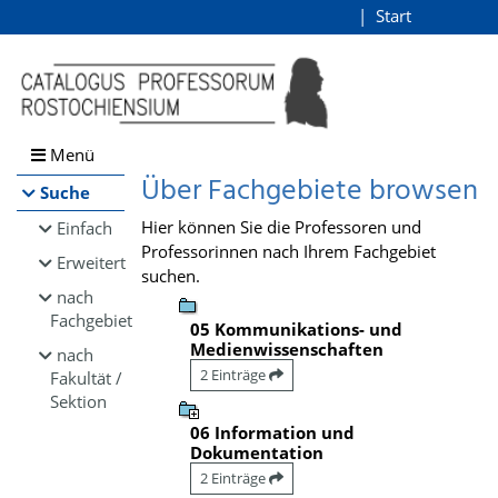
Browsen
Start
Login
direkt zum Inhalt
Menü
Über Fachgebiete browsen
Suche
Hier können Sie die Professoren und
Einfach
Professorinnen nach Ihrem Fachgebiet
Erweitert
suchen.
nach
Fachgebiet
05 Kommunikations- und
Medienwissenschaften
nach
2 Einträge
Fakultät /
Sektion
06 Information und
Dokumentation
2 Einträge