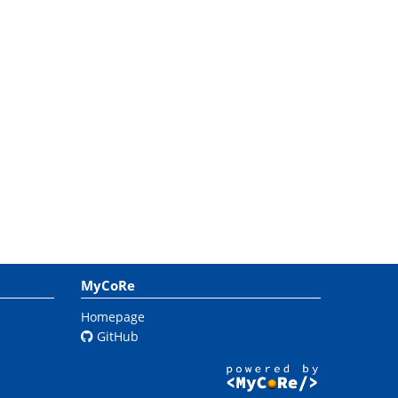
MyCoRe
Homepage
GitHub