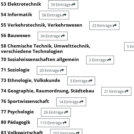
53 Elektrotechnik
59 Einträge
54 Informatik
58 Einträge
55 Verkehrstechnik, Verkehrswesen
23 Einträge
56 Bauwesen
34 Einträge
58 Chemische Technik, Umwelttechnik,
5 E
verschiedene Technologien
70 Sozialwissenschaften allgemein
2 Einträge
71 Soziologie
20 Einträge
73 Ethnologie, Volkskunde
3 Einträge
74 Geographie, Raumordnung, Städtebau
21 Einträge
76 Sportwissenschaft
14 Einträge
77 Psychologie
26 Einträge
80 Pädagogik
113 Einträge
83 Volkswirtschaft
102 Einträge