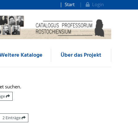
Start
Login
Weitere Kataloge
Über das Projekt
et suchen.
räge
2 Einträge