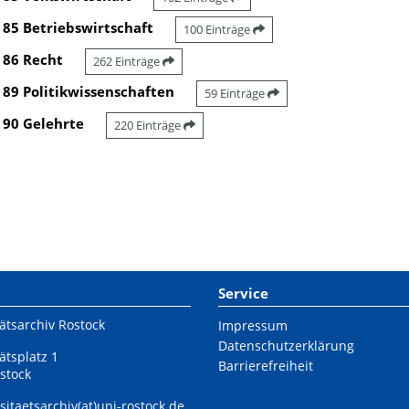
85 Betriebswirtschaft
100 Einträge
86 Recht
262 Einträge
89 Politikwissenschaften
59 Einträge
90 Gelehrte
220 Einträge
Service
ätsarchiv Rostock
Impressum
Datenschutzerklärung
ätsplatz 1
Barrierefreiheit
stock
sitaetsarchiv(at)uni-rostock.de