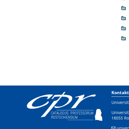
Kontakt
Universit
Universit
18055 Ro
univer