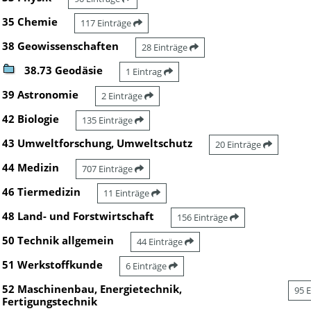
35 Chemie
117 Einträge
38 Geowissenschaften
28 Einträge
38.73 Geodäsie
1 Eintrag
39 Astronomie
2 Einträge
42 Biologie
135 Einträge
43 Umweltforschung, Umweltschutz
20 Einträge
44 Medizin
707 Einträge
46 Tiermedizin
11 Einträge
48 Land- und Forstwirtschaft
156 Einträge
50 Technik allgemein
44 Einträge
51 Werkstoffkunde
6 Einträge
52 Maschinenbau, Energietechnik,
95 
Fertigungstechnik