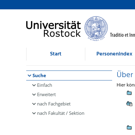
Browsen
direkt zum Inhalt
Start
Personenindex
Über
Suche
Hier kön
Einfach
Erweitert
nach Fachgebiet
nach Fakultät / Sektion