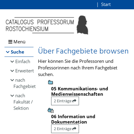
Browsen
Start
Login
direkt zum Inhalt
Menü
Über Fachgebiete browsen
Suche
Hier können Sie die Professoren und
Einfach
Professorinnen nach Ihrem Fachgebiet
Erweitert
suchen.
nach
Fachgebiet
05 Kommunikations- und
Medienwissenschaften
nach
2 Einträge
Fakultät /
Sektion
06 Information und
Dokumentation
2 Einträge