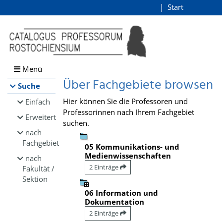
Browsen
Start
Login
direkt zum Inhalt
Menü
Über Fachgebiete browsen
Suche
Hier können Sie die Professoren und
Einfach
Professorinnen nach Ihrem Fachgebiet
Erweitert
suchen.
nach
Fachgebiet
05 Kommunikations- und
Medienwissenschaften
nach
2 Einträge
Fakultät /
Sektion
06 Information und
Dokumentation
2 Einträge