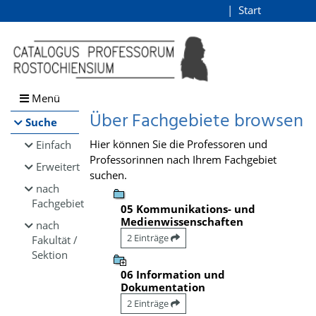
Browsen
Start
Login
direkt zum Inhalt
Menü
Über Fachgebiete browsen
Suche
Hier können Sie die Professoren und
Einfach
Professorinnen nach Ihrem Fachgebiet
Erweitert
suchen.
nach
Fachgebiet
05 Kommunikations- und
Medienwissenschaften
nach
2 Einträge
Fakultät /
Sektion
06 Information und
Dokumentation
2 Einträge