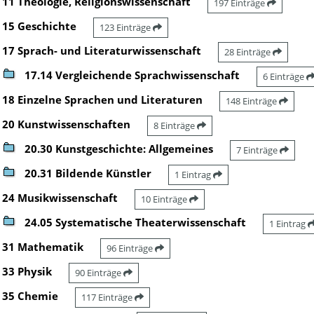
11 Theologie, Religionswissenschaft
197 Einträge
15 Geschichte
123 Einträge
17 Sprach- und Literaturwissenschaft
28 Einträge
17.14 Vergleichende Sprachwissenschaft
6 Einträge
18 Einzelne Sprachen und Literaturen
148 Einträge
20 Kunstwissenschaften
8 Einträge
20.30 Kunstgeschichte: Allgemeines
7 Einträge
20.31 Bildende Künstler
1 Eintrag
24 Musikwissenschaft
10 Einträge
24.05 Systematische Theaterwissenschaft
1 Eintrag
31 Mathematik
96 Einträge
33 Physik
90 Einträge
35 Chemie
117 Einträge