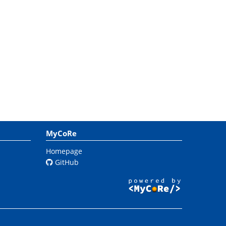
MyCoRe
Homepage
GitHub