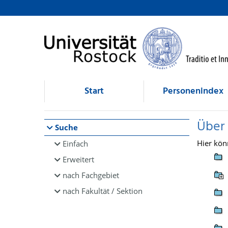
Browsen
direkt zum Inhalt
Start
Personenindex
Über
Suche
Hier kön
Einfach
Erweitert
nach Fachgebiet
nach Fakultät / Sektion