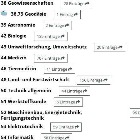
38 Geowissenschaften
28 Einträge
38.73 Geodäsie
1 Eintrag
39 Astronomie
2 Einträge
42 Biologie
135 Einträge
43 Umweltforschung, Umweltschutz
20 Einträge
44 Medizin
707 Einträge
46 Tiermedizin
11 Einträge
48 Land- und Forstwirtschaft
156 Einträge
50 Technik allgemein
44 Einträge
51 Werkstoffkunde
6 Einträge
52 Maschinenbau, Energietechnik,
95 
Fertigungstechnik
53 Elektrotechnik
59 Einträge
54 Informatik
58 Einträge