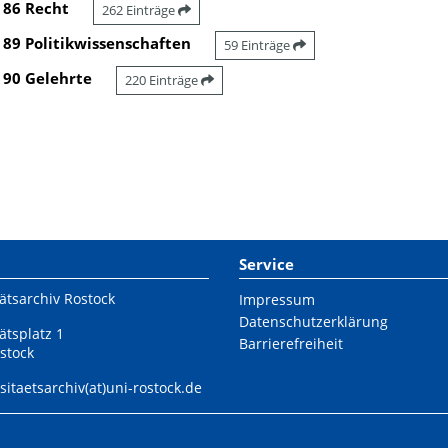
86 Recht
262 Einträge
89 Politikwissenschaften
59 Einträge
90 Gelehrte
220 Einträge
Service
ätsarchiv Rostock
Impressum
Datenschutzerklärung
ätsplatz 1
Barrierefreiheit
stock
sitaetsarchiv(at)uni-rostock.de