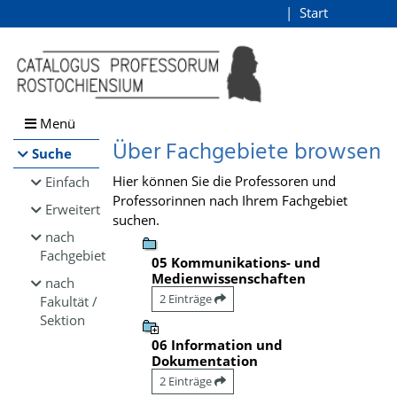
Browsen
Start
Login
direkt zum Inhalt
Menü
Über Fachgebiete browsen
Suche
Hier können Sie die Professoren und
Einfach
Professorinnen nach Ihrem Fachgebiet
Erweitert
suchen.
nach
Fachgebiet
05 Kommunikations- und
Medienwissenschaften
nach
2 Einträge
Fakultät /
Sektion
06 Information und
Dokumentation
2 Einträge