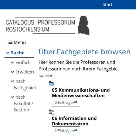
Browsen
Start
Login
direkt zum Inhalt
Menü
Über Fachgebiete browsen
Suche
Hier können Sie die Professoren und
Einfach
Professorinnen nach Ihrem Fachgebiet
Erweitert
suchen.
nach
Fachgebiet
05 Kommunikations- und
Medienwissenschaften
nach
2 Einträge
Fakultät /
Sektion
06 Information und
Dokumentation
2 Einträge