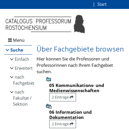
Browsen
Start
Login
direkt zum Inhalt
Menü
Über Fachgebiete browsen
Suche
Hier können Sie die Professoren und
Einfach
Professorinnen nach Ihrem Fachgebiet
Erweitert
suchen.
nach
Fachgebiet
05 Kommunikations- und
Medienwissenschaften
nach
2 Einträge
Fakultät /
Sektion
06 Information und
Dokumentation
2 Einträge