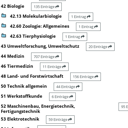
42 Biologie
135 Einträge
42.13 Molekularbiologie
1 Eintrag
42.60 Zoologie: Allgemeines
1 Eintrag
42.63 Tierphysiologie
1 Eintrag
43 Umweltforschung, Umweltschutz
20 Einträge
44 Medizin
707 Einträge
46 Tiermedizin
11 Einträge
48 Land- und Forstwirtschaft
156 Einträge
50 Technik allgemein
44 Einträge
51 Werkstoffkunde
6 Einträge
52 Maschinenbau, Energietechnik,
95 
Fertigungstechnik
53 Elektrotechnik
59 Einträge