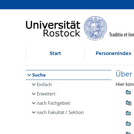
Browsen
direkt zum Inhalt
Start
Personenindex
Über
Suche
Hier kön
Einfach
Erweitert
nach Fachgebiet
nach Fakultät / Sektion