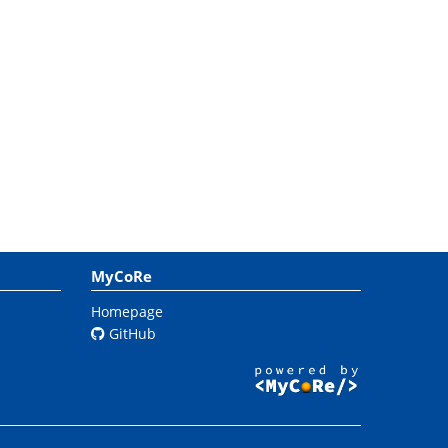
MyCoRe
Homepage
GitHub