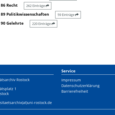
86 Recht
262 Einträge
89 Politikwissenschaften
59 Einträge
90 Gelehrte
220 Einträge
Service
ätsarchiv Rostock
Impressum
Datenschutzerklärung
ätsplatz 1
Barrierefreiheit
stock
sitaetsarchiv(at)uni-rostock.de