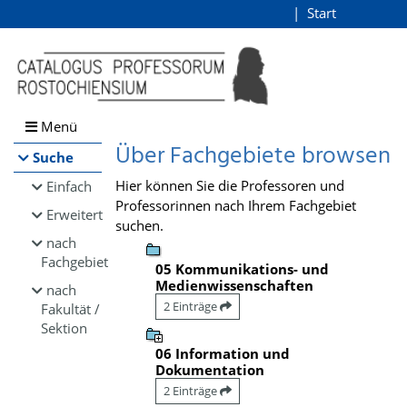
Browsen
Start
Login
direkt zum Inhalt
Menü
Über Fachgebiete browsen
Suche
Hier können Sie die Professoren und
Einfach
Professorinnen nach Ihrem Fachgebiet
Erweitert
suchen.
nach
Fachgebiet
05 Kommunikations- und
Medienwissenschaften
nach
2 Einträge
Fakultät /
Sektion
06 Information und
Dokumentation
2 Einträge