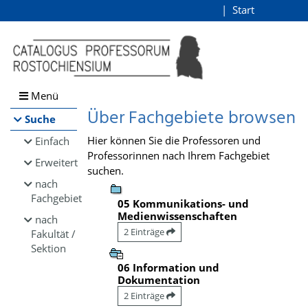
Browsen
Start
Login
direkt zum Inhalt
Menü
Über Fachgebiete browsen
Suche
Hier können Sie die Professoren und
Einfach
Professorinnen nach Ihrem Fachgebiet
Erweitert
suchen.
nach
Fachgebiet
05 Kommunikations- und
Medienwissenschaften
nach
2 Einträge
Fakultät /
Sektion
06 Information und
Dokumentation
2 Einträge