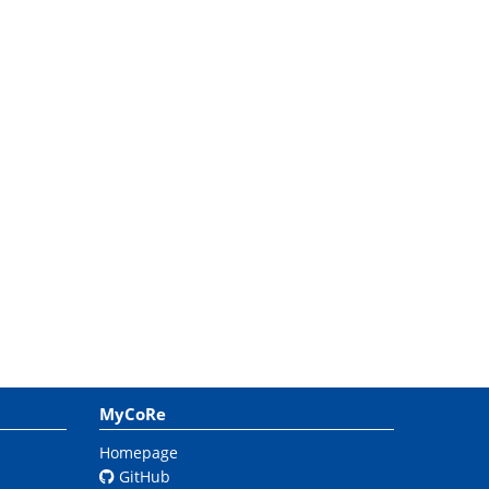
MyCoRe
Homepage
GitHub