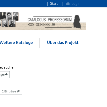
Start
Login
Weitere Kataloge
Über das Projekt
et suchen.
räge
2 Einträge