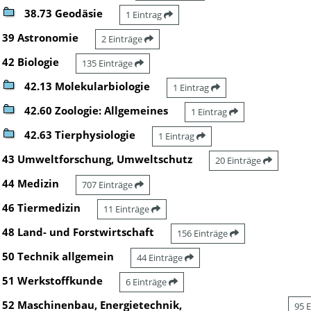
38.73 Geodäsie
1 Eintrag
39 Astronomie
2 Einträge
42 Biologie
135 Einträge
42.13 Molekularbiologie
1 Eintrag
42.60 Zoologie: Allgemeines
1 Eintrag
42.63 Tierphysiologie
1 Eintrag
43 Umweltforschung, Umweltschutz
20 Einträge
44 Medizin
707 Einträge
46 Tiermedizin
11 Einträge
48 Land- und Forstwirtschaft
156 Einträge
50 Technik allgemein
44 Einträge
51 Werkstoffkunde
6 Einträge
52 Maschinenbau, Energietechnik,
95 