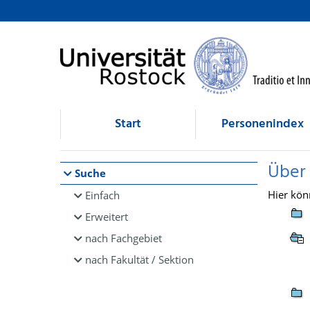
Browsen
direkt zum Inhalt
Start
Personenindex
Über
Suche
Hier kön
Einfach
Erweitert
nach Fachgebiet
nach Fakultät / Sektion