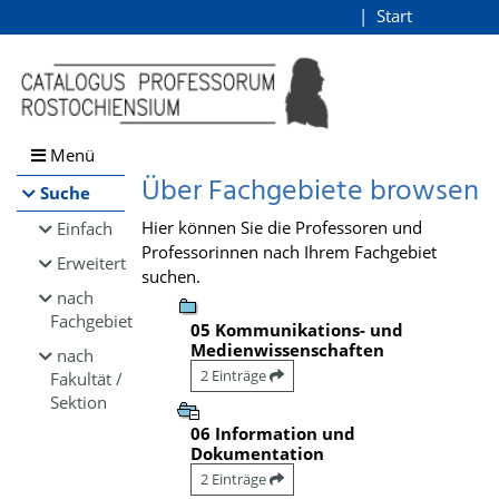
Browsen
Start
Login
direkt zum Inhalt
Menü
Über Fachgebiete browsen
Suche
Hier können Sie die Professoren und
Einfach
Professorinnen nach Ihrem Fachgebiet
Erweitert
suchen.
nach
Fachgebiet
05 Kommunikations- und
Medienwissenschaften
nach
2 Einträge
Fakultät /
Sektion
06 Information und
Dokumentation
2 Einträge