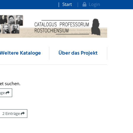
Start
Login
Weitere Kataloge
Über das Projekt
et suchen.
räge
2 Einträge