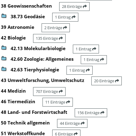
38 Geowissenschaften
28 Einträge
38.73 Geodäsie
1 Eintrag
39 Astronomie
2 Einträge
42 Biologie
135 Einträge
42.13 Molekularbiologie
1 Eintrag
42.60 Zoologie: Allgemeines
1 Eintrag
42.63 Tierphysiologie
1 Eintrag
43 Umweltforschung, Umweltschutz
20 Einträge
44 Medizin
707 Einträge
46 Tiermedizin
11 Einträge
48 Land- und Forstwirtschaft
156 Einträge
50 Technik allgemein
44 Einträge
51 Werkstoffkunde
6 Einträge