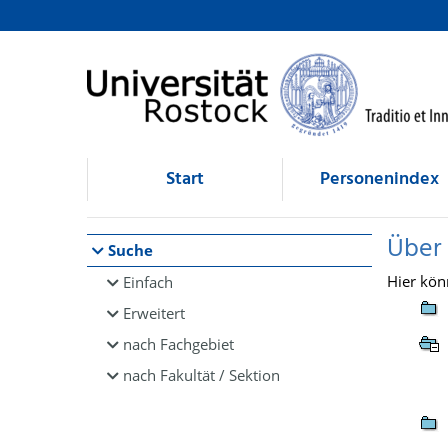
Browsen
direkt zum Inhalt
Start
Personenindex
Über
Suche
Hier kön
Einfach
Erweitert
nach Fachgebiet
nach Fakultät / Sektion