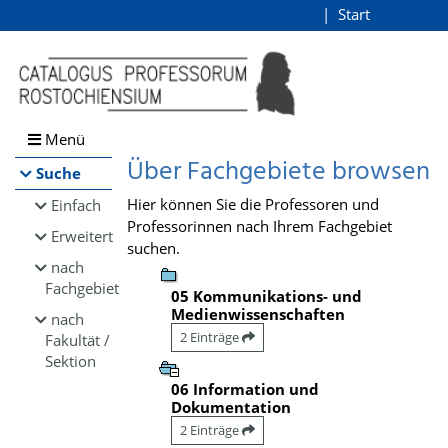
Browsen
Start
Login
direkt zum Inhalt
Menü
Über Fachgebiete browsen
Suche
Hier können Sie die Professoren und
Einfach
Professorinnen nach Ihrem Fachgebiet
Erweitert
suchen.
nach
Fachgebiet
05 Kommunikations- und
Medienwissenschaften
nach
2 Einträge
Fakultät /
Sektion
06 Information und
Dokumentation
2 Einträge