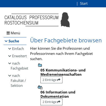
Browsen
Start
Login
direkt zum Inhalt
Menü
Über Fachgebiete browsen
Suche
Hier können Sie die Professoren und
Einfach
Professorinnen nach Ihrem Fachgebiet
Erweitert
suchen.
nach
Fachgebiet
05 Kommunikations- und
Medienwissenschaften
nach
2 Einträge
Fakultät /
Sektion
06 Information und
Dokumentation
2 Einträge