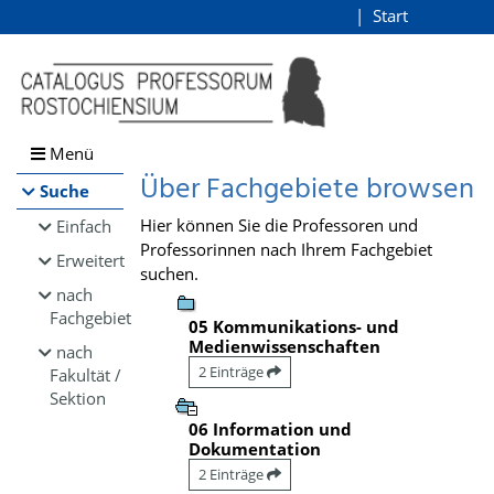
Browsen
Start
Login
direkt zum Inhalt
Menü
Über Fachgebiete browsen
Suche
Hier können Sie die Professoren und
Einfach
Professorinnen nach Ihrem Fachgebiet
Erweitert
suchen.
nach
Fachgebiet
05 Kommunikations- und
Medienwissenschaften
nach
2 Einträge
Fakultät /
Sektion
06 Information und
Dokumentation
2 Einträge