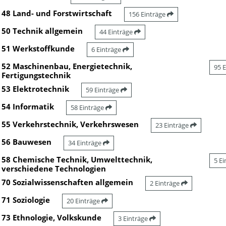
48 Land- und Forstwirtschaft
156 Einträge
50 Technik allgemein
44 Einträge
51 Werkstoffkunde
6 Einträge
52 Maschinenbau, Energietechnik,
95 
Fertigungstechnik
53 Elektrotechnik
59 Einträge
54 Informatik
58 Einträge
55 Verkehrstechnik, Verkehrswesen
23 Einträge
56 Bauwesen
34 Einträge
58 Chemische Technik, Umwelttechnik,
5 E
verschiedene Technologien
70 Sozialwissenschaften allgemein
2 Einträge
71 Soziologie
20 Einträge
73 Ethnologie, Volkskunde
3 Einträge