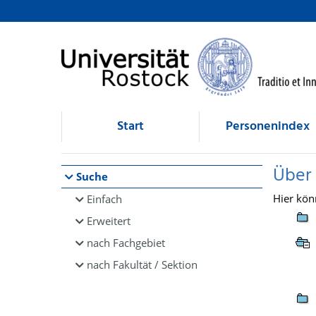
Browsen
direkt zum Inhalt
Start
Personenindex
Über
Suche
Hier kön
Einfach
Erweitert
nach Fachgebiet
nach Fakultät / Sektion