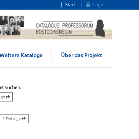
Start
Login
Weitere Kataloge
Über das Projekt
et suchen.
räge
2 Einträge