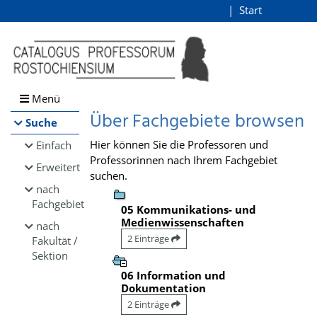
Browsen
Start
Login
direkt zum Inhalt
Menü
Über Fachgebiete browsen
Suche
Hier können Sie die Professoren und
Einfach
Professorinnen nach Ihrem Fachgebiet
Erweitert
suchen.
nach
Fachgebiet
05 Kommunikations- und
Medienwissenschaften
nach
2 Einträge
Fakultät /
Sektion
06 Information und
Dokumentation
2 Einträge