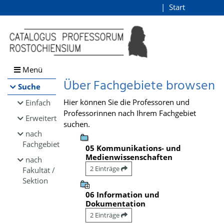
Browsen
Start
Login
direkt zum Inhalt
Menü
Über Fachgebiete browsen
Suche
Hier können Sie die Professoren und
Einfach
Professorinnen nach Ihrem Fachgebiet
Erweitert
suchen.
nach
Fachgebiet
05 Kommunikations- und
Medienwissenschaften
nach
2 Einträge
Fakultät /
Sektion
06 Information und
Dokumentation
2 Einträge