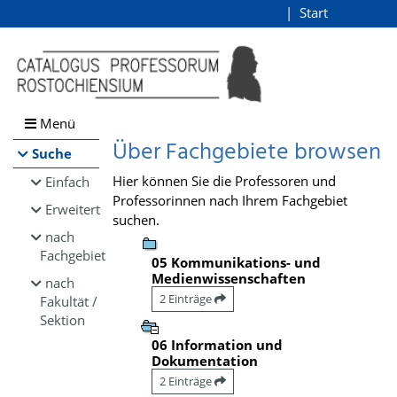
Browsen
Start
Login
direkt zum Inhalt
Menü
Über Fachgebiete browsen
Suche
Hier können Sie die Professoren und
Einfach
Professorinnen nach Ihrem Fachgebiet
Erweitert
suchen.
nach
Fachgebiet
05 Kommunikations- und
Medienwissenschaften
nach
2 Einträge
Fakultät /
Sektion
06 Information und
Dokumentation
2 Einträge