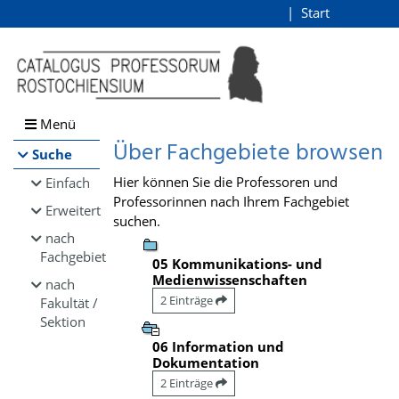
Browsen
Start
Login
direkt zum Inhalt
Menü
Über Fachgebiete browsen
Suche
Hier können Sie die Professoren und
Einfach
Professorinnen nach Ihrem Fachgebiet
Erweitert
suchen.
nach
Fachgebiet
05 Kommunikations- und
Medienwissenschaften
nach
2 Einträge
Fakultät /
Sektion
06 Information und
Dokumentation
2 Einträge