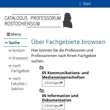
Browsen
Start
Login
direkt zum Inhalt
Menü
Über Fachgebiete browsen
Suche
Hier können Sie die Professoren und
Einfach
Professorinnen nach Ihrem Fachgebiet
Erweitert
suchen.
nach
Fachgebiet
05 Kommunikations- und
Medienwissenschaften
nach
2 Einträge
Fakultät /
Sektion
06 Information und
Dokumentation
2 Einträge