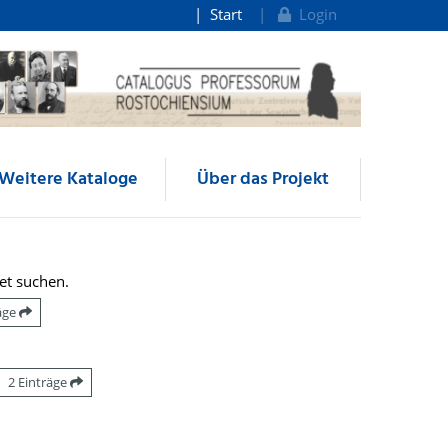
Start
Login
Weitere Kataloge
Über das Projekt
et suchen.
räge
2 Einträge