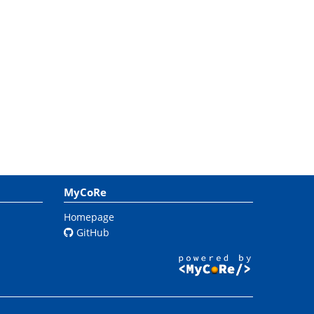
MyCoRe
Homepage
GitHub