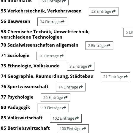
54 Informatik
58 Einträge
55 Verkehrstechnik, Verkehrswesen
23 Einträge
56 Bauwesen
34 Einträge
58 Chemische Technik, Umwelttechnik,
5 E
verschiedene Technologien
70 Sozialwissenschaften allgemein
2 Einträge
71 Soziologie
20 Einträge
73 Ethnologie, Volkskunde
3 Einträge
74 Geographie, Raumordnung, Städtebau
21 Einträge
76 Sportwissenschaft
14 Einträge
77 Psychologie
26 Einträge
80 Pädagogik
113 Einträge
83 Volkswirtschaft
102 Einträge
85 Betriebswirtschaft
100 Einträge