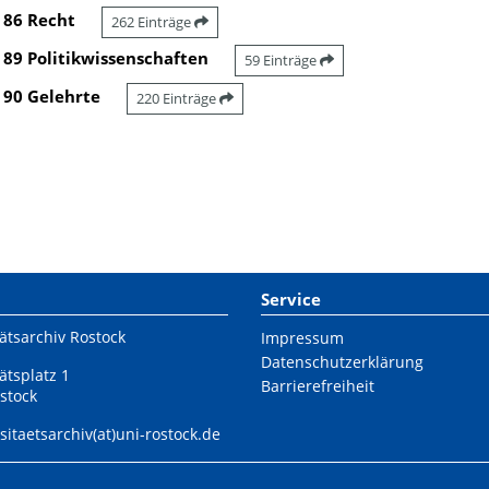
86 Recht
262 Einträge
89 Politikwissenschaften
59 Einträge
90 Gelehrte
220 Einträge
Service
ätsarchiv Rostock
Impressum
Datenschutzerklärung
ätsplatz 1
Barrierefreiheit
stock
sitaetsarchiv(at)uni-rostock.de