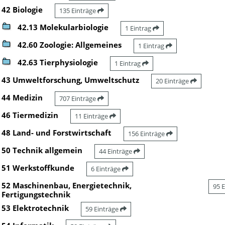
42 Biologie
135 Einträge
42.13 Molekularbiologie
1 Eintrag
42.60 Zoologie: Allgemeines
1 Eintrag
42.63 Tierphysiologie
1 Eintrag
43 Umweltforschung, Umweltschutz
20 Einträge
44 Medizin
707 Einträge
46 Tiermedizin
11 Einträge
48 Land- und Forstwirtschaft
156 Einträge
50 Technik allgemein
44 Einträge
51 Werkstoffkunde
6 Einträge
52 Maschinenbau, Energietechnik,
95 
Fertigungstechnik
53 Elektrotechnik
59 Einträge