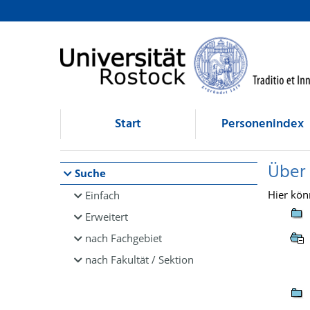
Browsen
direkt zum Inhalt
Start
Personenindex
Über
Suche
Hier kön
Einfach
Erweitert
nach Fachgebiet
nach Fakultät / Sektion