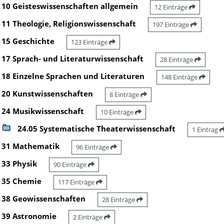
10 Geisteswissenschaften allgemein
12 Einträge
11 Theologie, Religionswissenschaft
197 Einträge
15 Geschichte
123 Einträge
17 Sprach- und Literaturwissenschaft
28 Einträge
18 Einzelne Sprachen und Literaturen
148 Einträge
20 Kunstwissenschaften
8 Einträge
24 Musikwissenschaft
10 Einträge
24.05 Systematische Theaterwissenschaft
1 Eintrag
31 Mathematik
96 Einträge
33 Physik
90 Einträge
35 Chemie
117 Einträge
38 Geowissenschaften
28 Einträge
39 Astronomie
2 Einträge