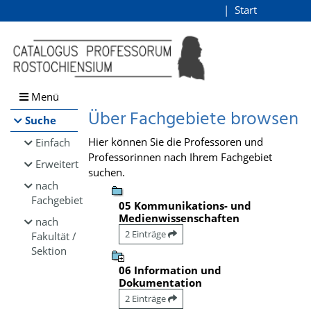
Browsen
Start
Login
direkt zum Inhalt
Menü
Über Fachgebiete browsen
Suche
Hier können Sie die Professoren und
Einfach
Professorinnen nach Ihrem Fachgebiet
Erweitert
suchen.
nach
Fachgebiet
05 Kommunikations- und
Medienwissenschaften
nach
2 Einträge
Fakultät /
Sektion
06 Information und
Dokumentation
2 Einträge