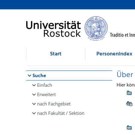
Browsen
direkt zum Inhalt
Start
Personenindex
Über
Suche
Hier kön
Einfach
Erweitert
nach Fachgebiet
nach Fakultät / Sektion