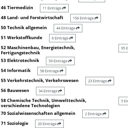
46 Tiermedizin
11 Einträge
48 Land- und Forstwirtschaft
156 Einträge
50 Technik allgemein
44 Einträge
51 Werkstoffkunde
6 Einträge
52 Maschinenbau, Energietechnik,
95 
Fertigungstechnik
53 Elektrotechnik
59 Einträge
54 Informatik
58 Einträge
55 Verkehrstechnik, Verkehrswesen
23 Einträge
56 Bauwesen
34 Einträge
58 Chemische Technik, Umwelttechnik,
5 E
verschiedene Technologien
70 Sozialwissenschaften allgemein
2 Einträge
71 Soziologie
20 Einträge