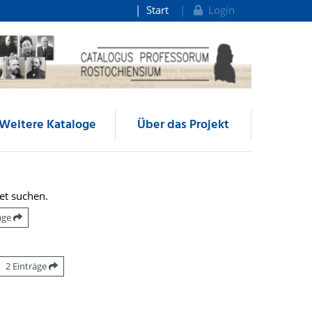
Start
Login
Weitere Kataloge
Über das Projekt
et suchen.
räge
2 Einträge