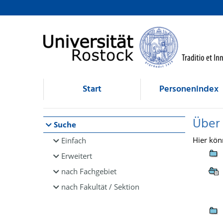
Browsen
direkt zum Inhalt
Start
Personenindex
Über
Suche
Hier kön
Einfach
Erweitert
nach Fachgebiet
nach Fakultät / Sektion