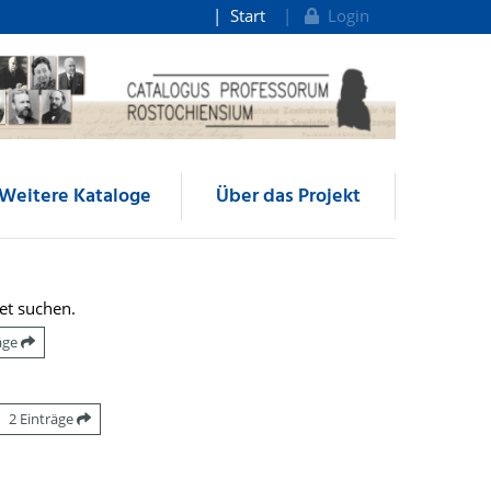
Start
Login
Weitere Kataloge
Über das Projekt
et suchen.
räge
2 Einträge