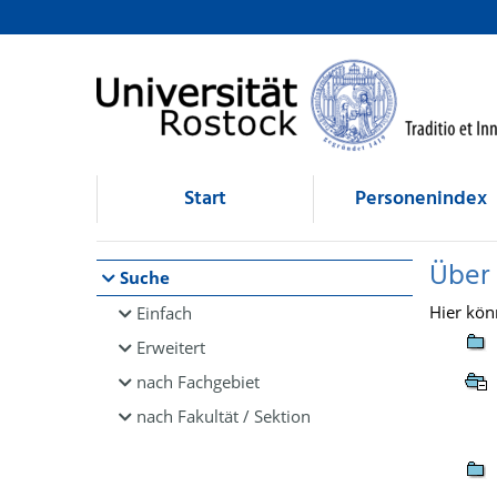
Browsen
direkt zum Inhalt
Start
Personenindex
Über
Suche
Hier kön
Einfach
Erweitert
nach Fachgebiet
nach Fakultät / Sektion