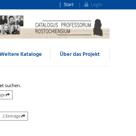
Start
Login
Weitere Kataloge
Über das Projekt
et suchen.
räge
2 Einträge