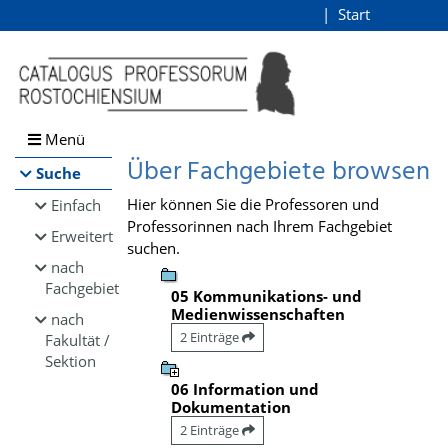
Browsen
Start
Login
direkt zum Inhalt
Menü
Über Fachgebiete browsen
Suche
Hier können Sie die Professoren und
Einfach
Professorinnen nach Ihrem Fachgebiet
Erweitert
suchen.
nach
Fachgebiet
05 Kommunikations- und
Medienwissenschaften
nach
2 Einträge
Fakultät /
Sektion
06 Information und
Dokumentation
2 Einträge