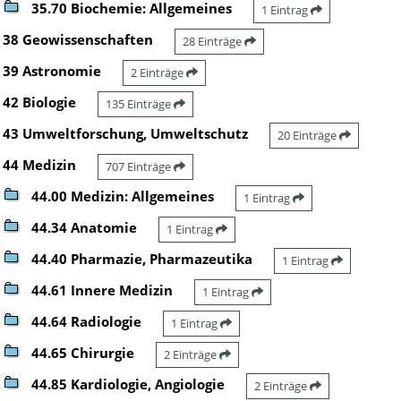
35.70 Biochemie: Allgemeines
1 Eintrag
38 Geowissenschaften
28 Einträge
39 Astronomie
2 Einträge
42 Biologie
135 Einträge
43 Umweltforschung, Umweltschutz
20 Einträge
44 Medizin
707 Einträge
44.00 Medizin: Allgemeines
1 Eintrag
44.34 Anatomie
1 Eintrag
44.40 Pharmazie, Pharmazeutika
1 Eintrag
44.61 Innere Medizin
1 Eintrag
44.64 Radiologie
1 Eintrag
44.65 Chirurgie
2 Einträge
44.85 Kardiologie, Angiologie
2 Einträge