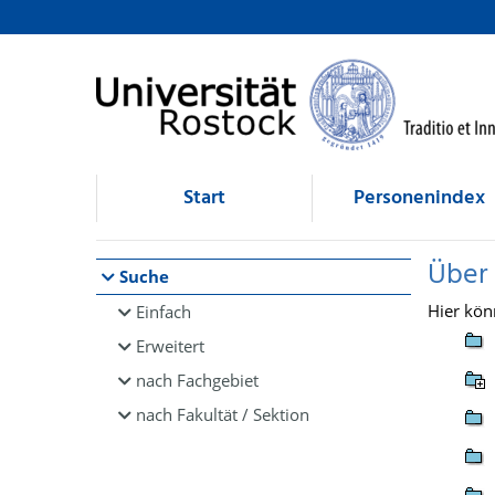
Browsen
direkt zum Inhalt
Start
Personenindex
Über
Suche
Hier kön
Einfach
Erweitert
nach Fachgebiet
nach Fakultät / Sektion