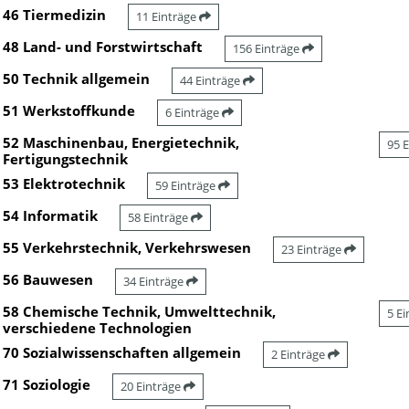
46 Tiermedizin
11 Einträge
48 Land- und Forstwirtschaft
156 Einträge
50 Technik allgemein
44 Einträge
51 Werkstoffkunde
6 Einträge
52 Maschinenbau, Energietechnik,
95 
Fertigungstechnik
53 Elektrotechnik
59 Einträge
54 Informatik
58 Einträge
55 Verkehrstechnik, Verkehrswesen
23 Einträge
56 Bauwesen
34 Einträge
58 Chemische Technik, Umwelttechnik,
5 E
verschiedene Technologien
70 Sozialwissenschaften allgemein
2 Einträge
71 Soziologie
20 Einträge