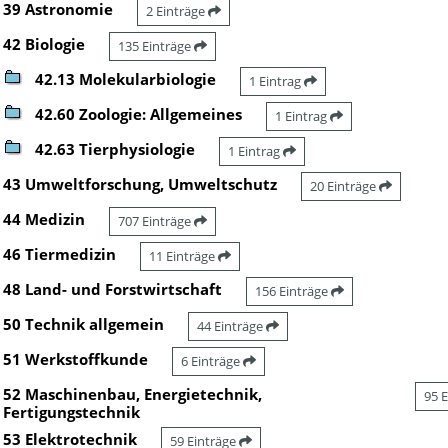
39 Astronomie
2 Einträge
42 Biologie
135 Einträge
42.13 Molekularbiologie
1 Eintrag
42.60 Zoologie: Allgemeines
1 Eintrag
42.63 Tierphysiologie
1 Eintrag
43 Umweltforschung, Umweltschutz
20 Einträge
44 Medizin
707 Einträge
46 Tiermedizin
11 Einträge
48 Land- und Forstwirtschaft
156 Einträge
50 Technik allgemein
44 Einträge
51 Werkstoffkunde
6 Einträge
52 Maschinenbau, Energietechnik,
95 
Fertigungstechnik
53 Elektrotechnik
59 Einträge