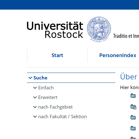
Browsen
direkt zum Inhalt
Start
Personenindex
Über
Suche
Hier kön
Einfach
Erweitert
nach Fachgebiet
nach Fakultät / Sektion