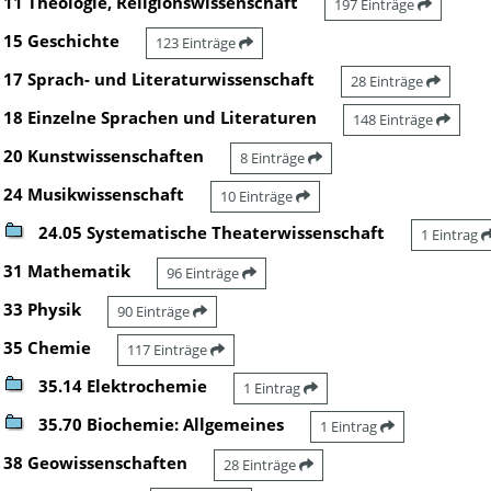
11 Theologie, Religionswissenschaft
197 Einträge
15 Geschichte
123 Einträge
17 Sprach- und Literaturwissenschaft
28 Einträge
18 Einzelne Sprachen und Literaturen
148 Einträge
20 Kunstwissenschaften
8 Einträge
24 Musikwissenschaft
10 Einträge
24.05 Systematische Theaterwissenschaft
1 Eintrag
31 Mathematik
96 Einträge
33 Physik
90 Einträge
35 Chemie
117 Einträge
35.14 Elektrochemie
1 Eintrag
35.70 Biochemie: Allgemeines
1 Eintrag
38 Geowissenschaften
28 Einträge