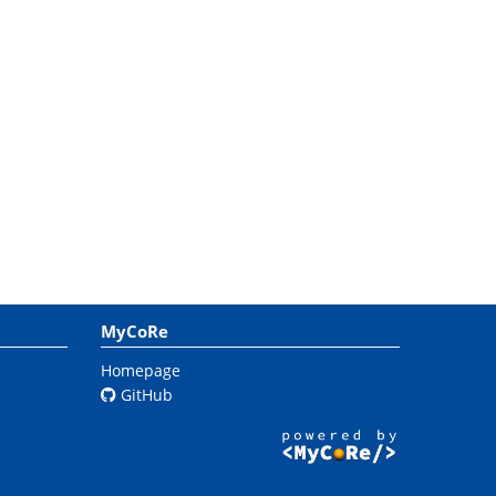
MyCoRe
Homepage
GitHub