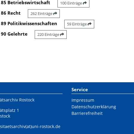
85 Betriebswirtschaft
100 Einträge
86 Recht
262 Einträge
89 Politikwissenschaften
59 Einträge
90 Gelehrte
220 Einträge
Service
ätsarchiv Rostock
Impressum
Datenschutzerklärung
ätsplatz 1
Barrierefreiheit
stock
sitaetsarchiv(at)uni-rostock.de