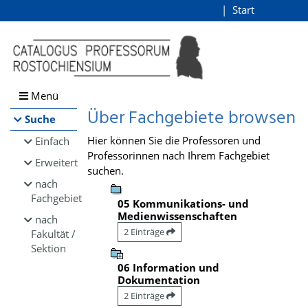
Browsen
Start
Login
direkt zum Inhalt
Menü
Über Fachgebiete browsen
Suche
Hier können Sie die Professoren und
Einfach
Professorinnen nach Ihrem Fachgebiet
Erweitert
suchen.
nach
Fachgebiet
05 Kommunikations- und
Medienwissenschaften
nach
2 Einträge
Fakultät /
Sektion
06 Information und
Dokumentation
2 Einträge