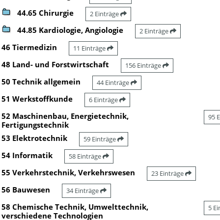
44.65 Chirurgie
2 Einträge
44.85 Kardiologie, Angiologie
2 Einträge
46 Tiermedizin
11 Einträge
48 Land- und Forstwirtschaft
156 Einträge
50 Technik allgemein
44 Einträge
51 Werkstoffkunde
6 Einträge
52 Maschinenbau, Energietechnik,
95 
Fertigungstechnik
53 Elektrotechnik
59 Einträge
54 Informatik
58 Einträge
55 Verkehrstechnik, Verkehrswesen
23 Einträge
56 Bauwesen
34 Einträge
58 Chemische Technik, Umwelttechnik,
5 E
verschiedene Technologien