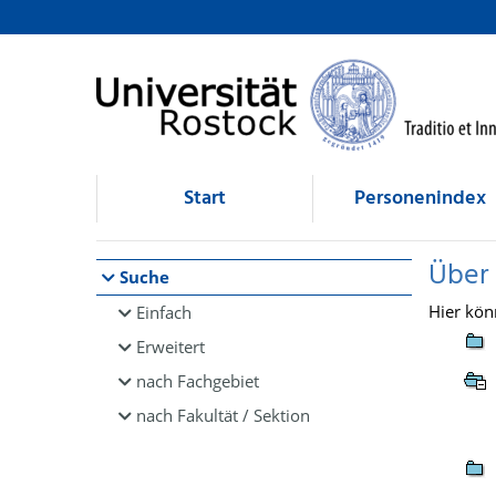
Browsen
direkt zum Inhalt
Start
Personenindex
Über
Suche
Hier kön
Einfach
Erweitert
nach Fachgebiet
nach Fakultät / Sektion