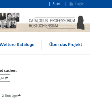
Start
Login
Weitere Kataloge
Über das Projekt
et suchen.
räge
2 Einträge