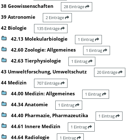
38 Geowissenschaften
28 Einträge
39 Astronomie
2 Einträge
42 Biologie
135 Einträge
42.13 Molekularbiologie
1 Eintrag
42.60 Zoologie: Allgemeines
1 Eintrag
42.63 Tierphysiologie
1 Eintrag
43 Umweltforschung, Umweltschutz
20 Einträge
44 Medizin
707 Einträge
44.00 Medizin: Allgemeines
1 Eintrag
44.34 Anatomie
1 Eintrag
44.40 Pharmazie, Pharmazeutika
1 Eintrag
44.61 Innere Medizin
1 Eintrag
44.64 Radiologie
1 Eintrag