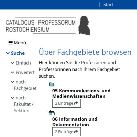
Browsen
Start
Login
direkt zum Inhalt
Menü
Über Fachgebiete browsen
Suche
Hier können Sie die Professoren und
Einfach
Professorinnen nach Ihrem Fachgebiet
Erweitert
suchen.
nach
Fachgebiet
05 Kommunikations- und
Medienwissenschaften
nach
2 Einträge
Fakultät /
Sektion
06 Information und
Dokumentation
2 Einträge